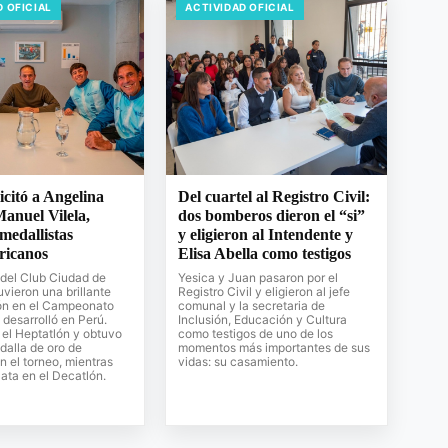
D OFICIAL
ACTIVIDAD OFICIAL
licitó a Angelina
Del cuartel al Registro Civil:
anuel Vilela,
dos bomberos dieron el “si”
 medallistas
y eligieron al Intendente y
ricanos
Elisa Abella como testigos
 del Club Ciudad de
Yesica y Juan pasaron por el
ieron una brillante
Registro Civil y eligieron al jefe
ión en el Campeonato
comunal y la secretaria de
desarrolló en Perú.
Inclusión, Educación y Cultura
el Heptatlón y obtuvo
como testigos de uno de los
dalla de oro de
momentos más importantes de sus
n el torneo, mientras
vidas: su casamiento.
lata en el Decatlón.