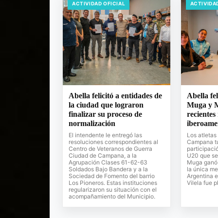
ACTIVIDAD OFICIAL
ACTIVIDA
Abella felicitó a entidades de
Abella fe
la ciudad que lograron
Muga y M
finalizar su proceso de
recientes
normalización
iberoame
El intendente le entregó las
Los atletas
resoluciones correspondientes al
Campana tuv
Centro de Veteranos de Guerra
participac
Ciudad de Campana, a la
U20 que se 
Agrupación Clases 61-62-63
Muga ganó 
Soldados Bajo Bandera y a la
la única me
Sociedad de Fomento del barrio
Argentina e
Los Pioneros. Estas instituciones
Vilela fue p
regularizaron su situación con el
acompañamiento del Municipio.