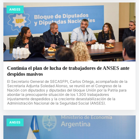
ANSES
Continúa el plan de lucha de trabajadores de ANSES ante
despidos masivos
El Secretario General de SECASFPI, Carlos Ortega, acompañado de la
Secretaria Adjunta Soledad Alonso, se reunió en el Congreso de la
Nación con diputados y diputadas del bloque Unión por la Patria para
abordar la preocupante situación de los 1.300 trabajadores
injustamente despedidos y la creciente desestabilización de la
Administración Nacional de la Seguridad Social (ANSES).
ANSES