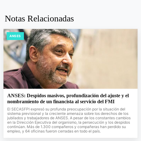
Notas Relacionadas
ANSES
ANSES: Despidos masivos, profundización del ajuste y el
nombramiento de un financista al servicio del FMI
El SECASFPI expresó su profunda preocupación por la situación del
sistema previsional y la creciente amenaza sobre los derechos de los
jubilados y trabajadores de ANSES. A pesar de los constantes cambios
en la Dirección Ejecutiva del organismo, la persecución y los despidos
continúan. Más de 1.300 compañeros y compañeras han perdido su
empleo, y 64 oficinas fueron cerradas en todo el país.