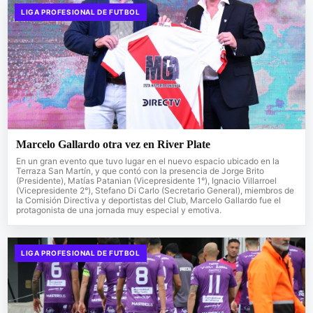
LIGA PROFESIONAL DE FUTBOL
Marcelo Gallardo otra vez en River Plate
En un gran evento que tuvo lugar en el nuevo espacio ubicado en la
Terraza San Martín, y que contó con la presencia de Jorge Brito
(Presidente), Matías Patanian (Vicepresidente 1°), Ignacio Villarroel
(Vicepresidente 2°), Stefano Di Carlo (Secretario General), miembros de
la Comisión Directiva y deportistas del Club, Marcelo Gallardo fue el
protagonista de una jornada muy especial y emotiva.
LIGA PROFESIONAL DE FUTBOL