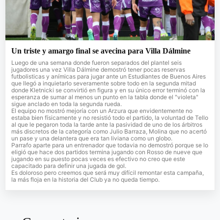
Un triste y amargo final se avecina para Villa Dálmine
Luego de una semana donde fueron separados del plantel seis
jugadores una vez Villa Dálmine demostró tener pocas reservas
futbolisticas y anímicas para jugar ante un Estudiantes de Buenos Aires
que llegó a inquietarlo severamente sobre todo en la segunda mitad
donde Kletnicki se convirtió en figura y en su único error terminó con la
esperanza de sumar al menos un punto en la tabla donde el "violeta"
sigue anclado en toda la segunda rueda.
El equipo no mostró mejoría con un Arzura que envidentemente no
estaba bien físicamente y no resistió todo el partido, la voluntad de Tello
al que le pegaron toda la tarde ante la pasividad de uno de los árbitros
más discretos de la categoría como Julio Barraza, Molina que no acertó
un pase y una delantera que era tan liviana como un globo.
Parrafo aparte para un entrenador que todavia no demostró porque se lo
eligió que hace dos partidos termina jugando con Rosso de nueve que
jugando en su puesto pocas veces es efectivo no creo que este
capacitado para definir una jugada de gol.
Es doloroso pero creemos que será muy difícil remontar esta campaña,
la más floja en la historia del Club ya no queda tiempo.