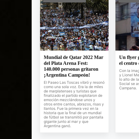
Mundial de Qatar 2022 Mar
Un flyer 
del Plata Arena Fest:
el centro
140.000 personas gritaron
Con la ima
¡Argentina Campeón!
y Lionel Me
lo alto de l
El Paseo Las Toscas vibró y resonó
Social se a
como una sola voz. Era la de miles
Campana.
de marplatenses y turistas que
finalizado el partido explotaron de
emoción mezclándose unos y
otros entre cantos, abrazos, risas y
llantos. Fue la primera vez en la
historia que la final de un mundial
de fútbol se transmitió por pantalla
gigante junto al mar y que
Argentina ganó.