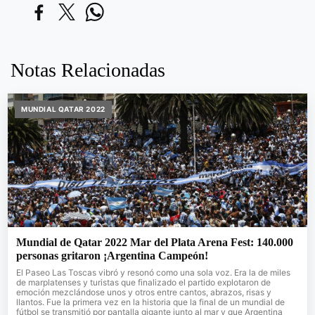
Notas Relacionadas
MUNDIAL QATAR 2022
Mundial de Qatar 2022 Mar del Plata Arena Fest: 140.000
personas gritaron ¡Argentina Campeón!
El Paseo Las Toscas vibró y resonó como una sola voz. Era la de miles
de marplatenses y turistas que finalizado el partido explotaron de
emoción mezclándose unos y otros entre cantos, abrazos, risas y
llantos. Fue la primera vez en la historia que la final de un mundial de
fútbol se transmitió por pantalla gigante junto al mar y que Argentina