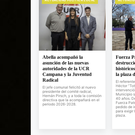
ACTUALIDAD POLITICA LOCAL
ACTUALID
Abella acompañó la
Fuerza Pa
asunción de las nuevas
destrucci
autoridades de la UCR
históricos
Campana y la Juventud
la plaza
Radical
El referente
Héctor “Tot
El jefe comunal felicitó al nuevo
intervenció
presidente del comité radical,
Municipio s
Hernán Pirsch, y a toda la comisión
40 años. D
directiva que la acompañará en el
Fuerza Patr
periodo 2026-2028.
pedido de i
para exigir 
plaza.