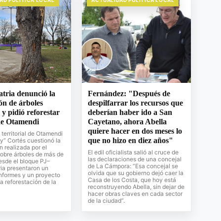
AD POLITICA LOCAL
ACTUALIDAD POLITICA LOCAL
tria denunció la
Fernández: "Después de
ón de árboles
despilfarrar los recursos que
 y pidió reforestar
deberían haber ido a San
 de Otamendi
Cayetano, ahora Abella
quiere hacer en dos meses lo
 territorial de Otamendi
que no hizo en diez años"
y” Cortés cuestionó la
n realizada por el
El edil oficialista salió al cruce de
obre árboles de más de
las declaraciones de una concejal
esde el bloque PJ–
de La Cámpora: “Esa concejal se
ia presentaron un
olvida que su gobierno dejó caer la
nformes y un proyecto
Casa de los Costa, que hoy está
la reforestación de la
reconstruyendo Abella, sin dejar de
hacer obras claves en cada sector
de la ciudad”.