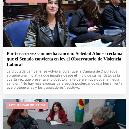
Por tercera vez con media sanción: Soledad Alonso reclama
que el Senado convierta en ley el Observatorio de Violencia
Laboral
La diputada campanense volvió a lograr que la Cámara de Diputados
apruebe una iniciativa que impulsa desde el inicio de su mandato. Es la
cuarta vez que presenta el proyecto y la tercera en que obtiene media
sanción. "No hay más excusas para seguir postergando una herramienta
que protege a las y los trabajadores", sostuvo.
ACTUALIDAD POLITICA