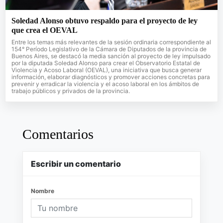
Soledad Alonso obtuvo respaldo para el proyecto de ley
que crea el OEVAL
Entre los temas más relevantes de la sesión ordinaria correspondiente al
154° Período Legislativo de la Cámara de Diputados de la provincia de
Buenos Aires, se destacó la media sanción al proyecto de ley impulsado
por la diputada Soledad Alonso para crear el Observatorio Estatal de
Violencia y Acoso Laboral (OEVAL), una iniciativa que busca generar
información, elaborar diagnósticos y promover acciones concretas para
prevenir y erradicar la violencia y el acoso laboral en los ámbitos de
trabajo públicos y privados de la provincia.
Comentarios
Escribir un comentario
Nombre