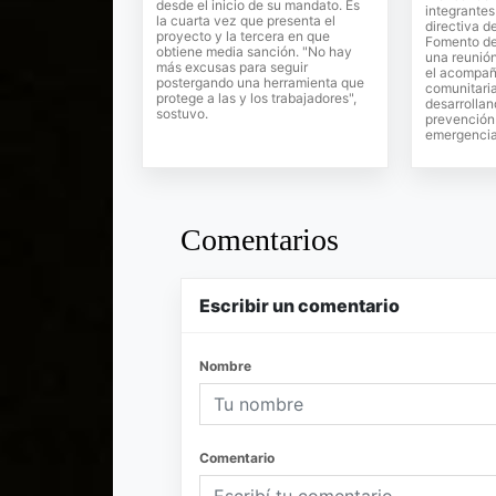
desde el inicio de su mandato. Es
integrantes
la cuarta vez que presenta el
directiva d
proyecto y la tercera en que
Fomento del
obtiene media sanción. "No hay
una reunión
más excusas para seguir
el acompañ
postergando una herramienta que
comunitari
protege a las y los trabajadores",
desarrollan
sostuvo.
prevención 
emergencia
Comentarios
Escribir un comentario
Nombre
Comentario