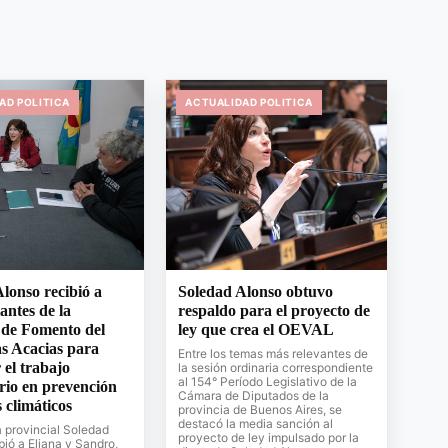
AD POLITICA
ACTUALIDAD POLITICA
lonso recibió a
Soledad Alonso obtuvo
antes de la
respaldo para el proyecto de
 de Fomento del
ley que crea el OEVAL
s Acacias para
Entre los temas más relevantes de
 el trabajo
la sesión ordinaria correspondiente
al 154° Período Legislativo de la
rio en prevención
Cámara de Diputados de la
s climáticos
provincia de Buenos Aires, se
destacó la media sanción al
 provincial Soledad
proyecto de ley impulsado por la
bió a Eliana y Sandro,