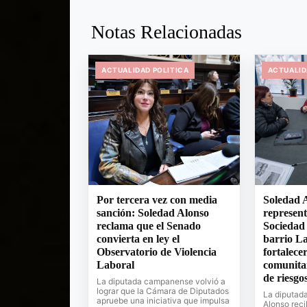
Notas Relacionadas
ACTUALIDAD POLITICA
ACTUALID
Por tercera vez con media
Soledad A
sanción: Soledad Alonso
represent
reclama que el Senado
Sociedad
convierta en ley el
barrio La
Observatorio de Violencia
fortalecer
Laboral
comunita
de riesgo
La diputada campanense volvió a
lograr que la Cámara de Diputados
La diputada
apruebe una iniciativa que impulsa
Alonso reci