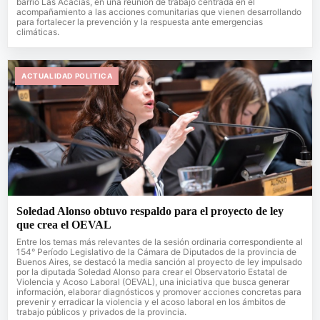
barrio Las Acacias, en una reunión de trabajo centrada en el
acompañamiento a las acciones comunitarias que vienen desarrollando
para fortalecer la prevención y la respuesta ante emergencias
climáticas.
ACTUALIDAD POLITICA
Soledad Alonso obtuvo respaldo para el proyecto de ley
que crea el OEVAL
Entre los temas más relevantes de la sesión ordinaria correspondiente al
154° Período Legislativo de la Cámara de Diputados de la provincia de
Buenos Aires, se destacó la media sanción al proyecto de ley impulsado
por la diputada Soledad Alonso para crear el Observatorio Estatal de
Violencia y Acoso Laboral (OEVAL), una iniciativa que busca generar
información, elaborar diagnósticos y promover acciones concretas para
prevenir y erradicar la violencia y el acoso laboral en los ámbitos de
trabajo públicos y privados de la provincia.