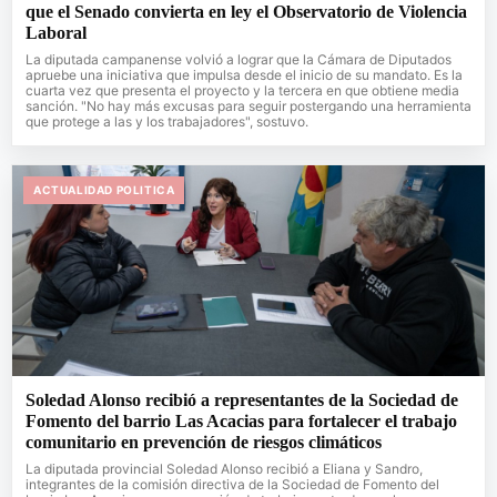
que el Senado convierta en ley el Observatorio de Violencia
Laboral
La diputada campanense volvió a lograr que la Cámara de Diputados
apruebe una iniciativa que impulsa desde el inicio de su mandato. Es la
cuarta vez que presenta el proyecto y la tercera en que obtiene media
sanción. "No hay más excusas para seguir postergando una herramienta
que protege a las y los trabajadores", sostuvo.
ACTUALIDAD POLITICA
Soledad Alonso recibió a representantes de la Sociedad de
Fomento del barrio Las Acacias para fortalecer el trabajo
comunitario en prevención de riesgos climáticos
La diputada provincial Soledad Alonso recibió a Eliana y Sandro,
integrantes de la comisión directiva de la Sociedad de Fomento del